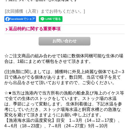
[次回捕獲（入荷）までお待ちください。]
Facebookでシェア
返品特約に関する重要事項
☆ご注文商品の組み合わせで1箱に数個体同梱可能な生体の場
合は、1箱にまとめて梱包をさせて頂きます。
(注)魚類に関しましては、捕獲時に外見上綺麗な個体でも2～3
日で痛みがでる個体があります。数日間、当店で様子を見て
から出品をさせて頂いておりますので、ご安心ください。
☆★当方は漁港内で当方所有の漁船の船倉及び海上のイケス等
で全ての生体のストックをしています。ストック場の水温
は、季節によって変動します。 生体到着後は、下記水温を参
考にしていただき、ストック場海水温と飼育水槽との急激な
変化を避けて頂きますようにお願い申し上げます。
【漁港海水温の温度変化】目安 1→3月（14→12→17度）、
4→6月（18→23度）、7→8月（24→27度）9月→10月