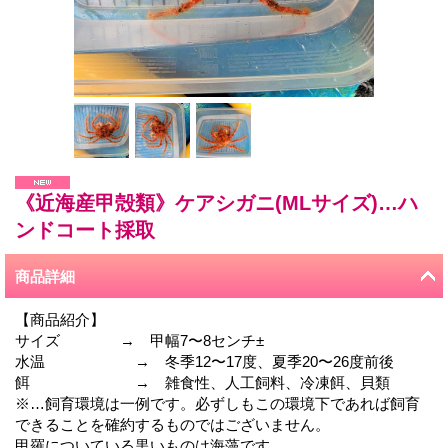
《近海産甲殻類》ケアシガニ(MLサイズ)…ハ
ンドコート採取
商品詳細
【商品紹介】
サイズ → 甲幅7〜8センチ±
水温 → 冬季12〜17度、夏季20〜26度前後
餌 → 雑食性、人工飼料、冷凍餌、貝類
※…飼育環境は一例です。必ずしもこの環境下であれば飼育
できることを確約するものではございません。
甲羅についている黒いものは海藻です