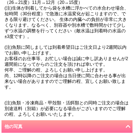
（26→21度）11月→12月（20→15度）
(注)生体が到着してから袋を水槽に浮かべての水合わせ場合、
短時間（30分程度）で急激に水温変化が起こりますので、で
きる限り避けてください。 生体の内臓への負担が非常に大き
くなります。なるべく、別容器や別水槽で数時間かけて少し
ずつ水温の調整を行ってください（敵水温は到着時の水温の
±3度です）。
(注)魚類に関しましては到着希望日はご注文日より2週間以内
でお願い申し上げます。
お客様のお仕事等、お忙しい場合は誠に申し訳ありませんが2
週間前になってからのご注文を頂ければ幸いです。
何卒、ご理解の程、よろしくお願い申し上げます。
尚、12時以降のご注文の場合は当日便に間に合わせる事が出
来ない場合がありますのでご理解の程、宜しくお願い致しま
す。
(注)魚類・冷凍商品・甲殻類・活餌類との同時ご注文の場合は
別途送料（別箱）が必要になる場合がございますのでご理解
の程、よろしくお願いいたします。
他の写真