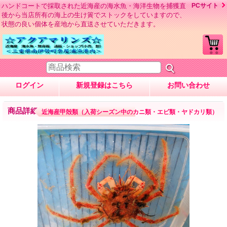
ハンドコートで採取された近海産の海水魚・海洋生物を捕獲直
PCサイト
後から当店所有の海上の生け簀でストックをしていますので、
状態の良い個体を産地から直送させていただきます。
ログイン
新規登録はこちら
お問い合わせ
商品詳細
近海産甲殻類（入荷シーズン中のカニ類・エビ類・ヤドカリ類）