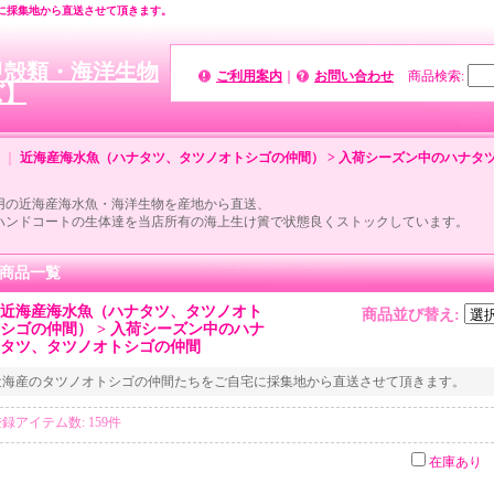
に採集地から直送させて頂きます。
甲殻類・海洋生物
ご利用案内
｜
お問い合わせ
商品検索
:
ズ】
｜
近海産海水魚（ハナタツ、タツノオトシゴの仲間） > 入荷シーズン中のハナタ
用の近海産海水魚・海洋生物を産地から直送、
ハンドコートの生体達を当店所有の海上生け簀で状態良くストックしています。
商品一覧
近海産海水魚（ハナタツ、タツノオト
商品並び替え
:
シゴの仲間） > 入荷シーズン中のハナ
タツ、タツノオトシゴの仲間
近海産のタツノオトシゴの仲間たちをご自宅に採集地から直送させて頂きます。
登録アイテム数
:
159件
在庫あり