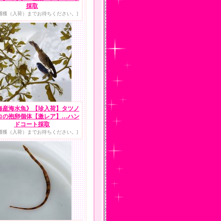
採取
捕獲（入荷）までお待ちください。]
海産海水魚》【珍入荷】タツノ
コの抱卵個体【激レア】…ハン
ドコート採取
捕獲（入荷）までお待ちください。]