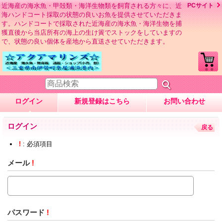
近海産の海水魚・甲殻類・海洋生物類を飼育される方々に、近
PCサイト
海ハンドコート採取の状態の良いお魚を提供させていただきま
す。ハンドコートで採取された近海産の海水魚・海洋生物を捕
獲直後から当店所有の海上の生け簀でストックをしていますの
で、状態の良い個体を産地から直送させていただきます。
ログイン
新規登録はこちら
お問い合わせ
ログイン
戻る
!
: 必須項目
メール
!
パスワード
!