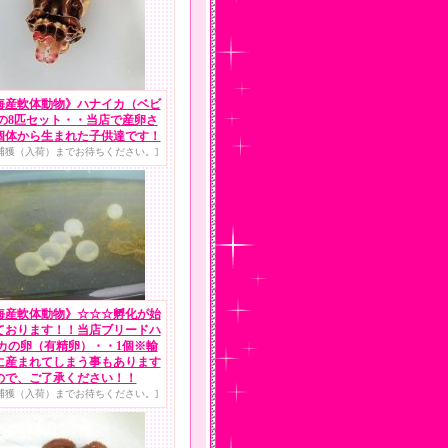
海産軟体動物》ハナイカ（ベビ
の8匹セット・・当店で産卵さ
個体から生まれた子供達です！
捕獲（入荷）までお待ちください。]
海産軟体動物》☆☆☆孵化が始
ております！！当店ブリードハ
カの卵（有精卵）・・1個※輸
に産まれてしまう事もあります
ので、ご了承ください！！
捕獲（入荷）までお待ちください。]