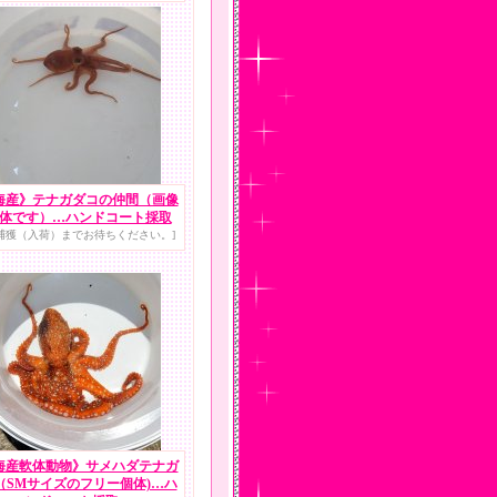
海産》テナガダコの仲間（画像
体です）…ハンドコート採取
捕獲（入荷）までお待ちください。]
海産軟体動物》サメハダテナガ
（SМサイズのフリー個体)…ハ