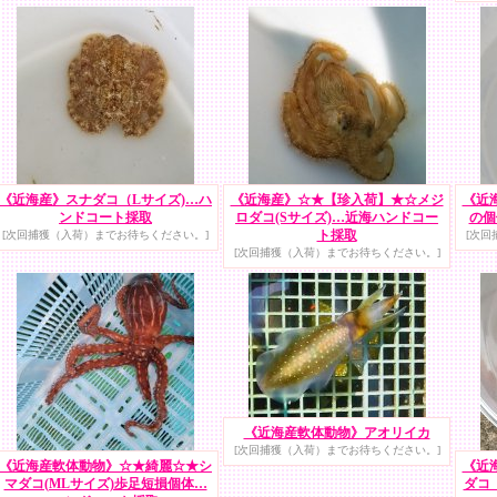
《近海産》スナダコ（Lサイズ)…ハ
《近海産》☆★【珍入荷】★☆メジ
《近
ンドコート採取
ロダコ(Sサイズ)…近海ハンドコー
の個
ト採取
[次回捕獲（入荷）までお待ちください。]
[次回
[次回捕獲（入荷）までお待ちください。]
《近海産軟体動物》アオリイカ
[次回捕獲（入荷）までお待ちください。]
《近海産軟体動物》☆★綺麗☆★シ
《近
マダコ(MLサイズ)歩足短損個体…
ダコ