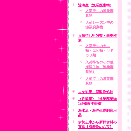
近海産（漁業廃棄物）
入荷待ちの漁業廃
棄物
入荷シーズン中の
漁業廃棄物
入荷待ち甲殻類・無脊椎
類
入荷待ちのカニ
類・エビ類・ヤド
カリ類
入荷待ちのその他
海洋生物（漁業廃
棄物）
入荷待ちの漁業廃
棄物
コケ対策・腐敗物処理
《近海産》（漁業廃棄物
1品物海洋生物）
海水魚・海洋生物飼育用
品
伊勢志摩から新鮮食材の
直送【海産物の八宝】