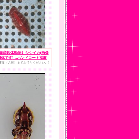
海産軟体動物》シシイカ(画像
個体です)…ハンドコート採取
捕獲（入荷）までお待ちください。]