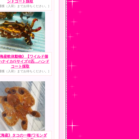
ンドコート採取
捕獲（入荷）までお待ちください。]
海産軟体動物》【ワイルド個
ハナイカ(Sサイズ)1匹…ハンド
コート採取
捕獲（入荷）までお待ちください。]
近海産》タコの一種(ワモンダ