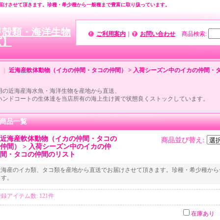
届けさせて頂きます。珍種・希少種から一般種まで豊富に取り扱っています。
甲殻類・海洋生物
ご利用案内
｜
お問い合わせ
商品検索
:
ズ】
｜
近海産軟体動物（イカの仲間・タコの仲間） > 入荷シーズン中のイカの仲間・
用の近海産海水魚・海洋生物を産地から直送、
ハンドコートの生体達を当店所有の海上生け簀で状態良くストックしています。
商品一覧
近海産軟体動物（イカの仲間・タコの
商品並び替え
:
仲間） > 入荷シーズン中のイカの仲
間・タコの仲間のリスト
近海産のイカ類、タコ類を産地から直送でお届けさせて頂きます。珍種・希少種から
ます。
登録アイテム数
:
121件
在庫あり