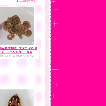
1
|
2
次のページ
»
海産軟体動物》マダコ（SMサ
イズ）…ハンドコート採取
捕獲（入荷）までお待ちください。]