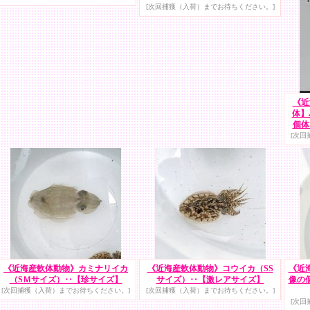
[次回捕獲（入荷）までお待ちください。]
《近
体】
個体
[次回
《近海産軟体動物》カミナリイカ
《近海産軟体動物》コウイカ（SS
《近
（SＭサイズ）‥【珍サイズ】
サイズ）‥【激レアサイズ】
像の
[次回捕獲（入荷）までお待ちください。]
[次回捕獲（入荷）までお待ちください。]
[次回