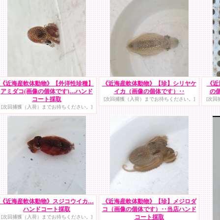
《近海産軟体動物》【外洋性珍種】
《近海産軟体動物》【珍】シリヤケ
《近
アミダコ(画像の個体です)…ハンド
イカ（画像の個体です）‥
の
コート採取
[次回捕獲（入荷）までお待ちください。]
[次回
[次回捕獲（入荷）までお待ちください。]
《近海産軟体動物》スジコウイカ…
《近海産軟体動物》【珍】メジロダ
ハンドコート採取
コ（画像の個体です）‥当店ハンド
コート採取
[次回捕獲（入荷）までお待ちください。]