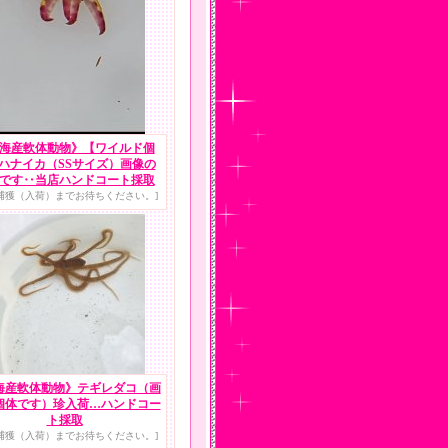
海産軟体動物》【ワイルド個
ハナイカ（SSサイズ）画像の
です‥当店ハンドコート採取
捕獲（入荷）までお待ちください。]
海産軟体動物》テギレダコ（画
個体です）珍入荷…ハンドコー
ト採取
捕獲（入荷）までお待ちください。]