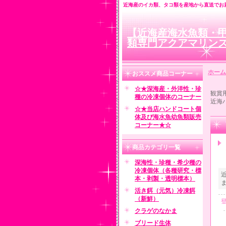
近海産のイカ類、タコ類を産地から直送でお
【近海産海水魚類・
類専門アクアマリン
ホーム
おススメ商品コーナー
☆★深海産・外洋性・珍
観賞
種の冷凍個体のコーナー
近海
☆★当店ハンドコート個
体及び海水魚幼魚類販売
コーナー★☆
商品カテゴリ一覧
深海性・珍種・希少種の
冷凍個体（各種研究・標
本・剥製・透明標本）
活き餌（元気）冷凍餌
（新鮮）
クラゲのなかま
ブリード生体