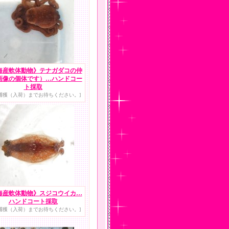
海産軟体動物》テナガダコの仲
画像の個体です）…ハンドコー
ト採取
捕獲（入荷）までお待ちください。]
海産軟体動物》スジコウイカ…
ハンドコート採取
捕獲（入荷）までお待ちください。]