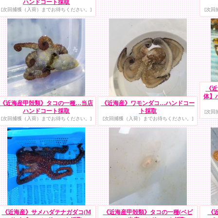
ハンドコート採取
[次回捕獲（入荷）までお待ちください。]
[次回
《近
体】
《近海産甲殻類》タコの一種…当店
《近海産》ワモンダコ…ハンドコー
ハンドコート採取
ト採取
[次回
[次回捕獲（入荷）までお待ちください。]
[次回捕獲（入荷）までお待ちください。]
《近海産》サメハダテナガダコ(M
《近海産甲殻類》タコの一種(ベビ
《