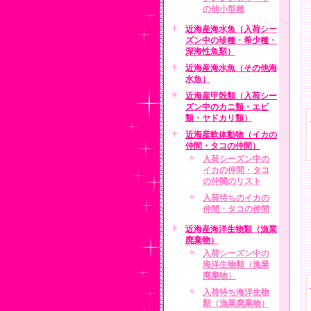
の他小型種
近海産海水魚（入荷シー
ズン中の珍種・希少種・
深海性魚類）
近海産海水魚（その他海
水魚）
近海産甲殻類（入荷シー
ズン中のカニ類・エビ
類・ヤドカリ類）
近海産軟体動物（イカの
仲間・タコの仲間）
入荷シーズン中の
イカの仲間・タコ
の仲間のリスト
入荷待ちのイカの
仲間・タコの仲間
近海産海洋生物類（漁業
廃棄物）
入荷シーズン中の
海洋生物類（漁業
廃棄物）
入荷待ち海洋生物
類（漁業廃棄物）