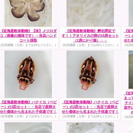
《近海産軟体動物》【珍】メジロダ
《近海産軟体動物》孵化間近で
《近
コ（画像の個体です）‥当店ハンド
す！！アオリイカの卵の10房セット
ー）
コート採取
（1房に4〜7個）・・
せた
[次回捕獲（入荷）までお待ちください。]
[次回捕獲（入荷）までお待ちください。]
[次回
《近
まっ
《近海産軟体動物》ハナイカ（ベビ
《近海産軟体動物》ハナイカ（ベビ
ナイ
ー）の3匹セット・・当店で産卵さ
ー）の2匹セット・・当店で産卵さ
送中
せた個体から生まれた子供達です！
せた個体から生まれた子供達です！
[次回捕獲（入荷）までお待ちください。]
[次回捕獲（入荷）までお待ちください。]
[次回