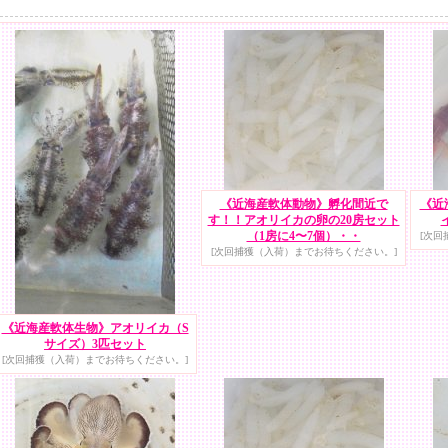
《近海産軟体動物》孵化間近で
《近
す！！アオリイカの卵の20房セット
（1房に4〜7個）・・
[次回
[次回捕獲（入荷）までお待ちください。]
《近海産軟体生物》アオリイカ（S
サイズ）3匹セット
[次回捕獲（入荷）までお待ちください。]