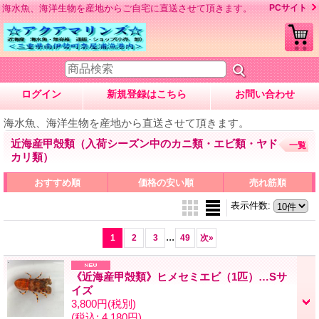
海水魚、海洋生物を産地からご自宅に直送させて頂きます。
PCサイト
ログイン
新規登録はこちら
お問い合わせ
海水魚、海洋生物を産地から直送させて頂きます。
近海産甲殻類（入荷シーズン中のカニ類・エビ類・ヤド
一覧
カリ類）
おすすめ順
価格の安い順
売れ筋順
表示件数
:
...
1
2
3
49
次
»
《近海産甲殻類》ヒメセミエビ（1匹）…Sサ
イズ
3,800円
(税別)
(税込
:
4,180円)