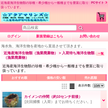
近海産海洋生物類の珍種・希少種から一般種までを豊富に取り
PCサイト
扱っています。
ログイン
新規登録はこちら
お問い合わせ
海水魚、海洋生物を産地から直送させて頂きます。
近海産海洋生物類（漁業廃棄物） > 入荷待ち海洋生物類
一覧
（漁業廃棄物）
近海産海洋生物類の珍種・希少種から一般種までを豊富に取り
扱っています。
おすすめ順
価格の安い順
売れ筋順
表示件数
:
カイメンの仲間（約10センチ前後）
[次回捕獲（入荷）までお待ちください。]