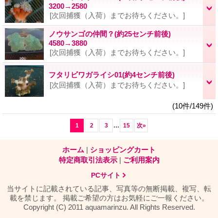
3200→2580
[次回捕獲（入荷）までお待ちください。]
ノウサンゴの仲間？(約25センチ前後)
4580→3880
[次回捕獲（入荷）までお待ちください。]
フタリビワガライシ01(約4センチ前後)
[次回捕獲（入荷）までお待ちください。]
(10件/149件)
...
1
2
3
15
次
»
ホーム
|
ショッピングカート
特定商取引法表示
|
ご利用案内
PCサイト
当サイトに記載されている記事、写真等の無断掲載、複写、転
載を禁じます。 掲載ご希望の方はお気軽にご一報ください。
Copyright (C) 2011 aquamarinzu. All Rights Reserved.