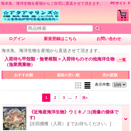
海水魚、海洋生物を産地からご自宅に直送させて頂きます。
PCサイト
ログイン
新規登録はこちら
お問い合わせ
海水魚、海洋生物を産地から直送させて頂きます。
入荷待ち甲殻類・無脊椎類 > 入荷待ちのその他海洋生物
一覧
（漁業廃棄物）
おすすめ順
価格の安い順
売れ筋順
表示件数
:
...
1
2
3
7
次
»
《近海産海洋生物》ウミキノコ(画像の個体で
す)
[次回捕獲（入荷）までお待ちください。]