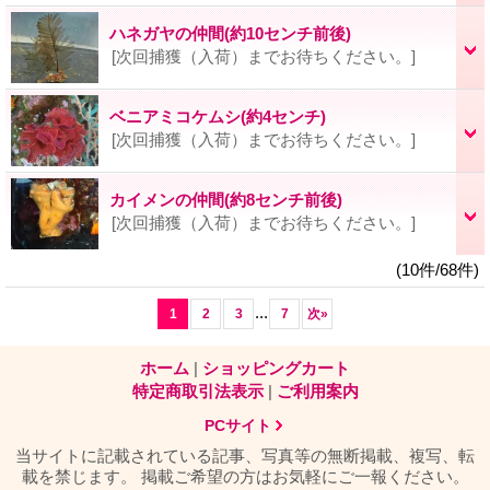
ハネガヤの仲間(約10センチ前後)
[次回捕獲（入荷）までお待ちください。]
ベニアミコケムシ(約4センチ)
[次回捕獲（入荷）までお待ちください。]
カイメンの仲間(約8センチ前後)
[次回捕獲（入荷）までお待ちください。]
(10件/68件)
...
1
2
3
7
次
»
ホーム
|
ショッピングカート
特定商取引法表示
|
ご利用案内
PCサイト
当サイトに記載されている記事、写真等の無断掲載、複写、転
載を禁じます。 掲載ご希望の方はお気軽にご一報ください。