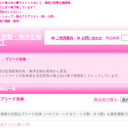
より海上生け簀でストックをして、個体の状態を確認後、
うに日々努力致しています！
問合せください！
・ショップ・個人アクアリスト（卸・小売）
類の通販・販売
甲殻類・海洋生物
ご利用案内
｜
お問い合わせ
商品検索
:
ズ】
｜
ブリード生体
用の近海産海水魚・海洋生物を産地から直送、
ハンドコートの生体達を当店所有の海上生け簀で状態良くストックしています。
商品一覧
ブリード生体
商品並び替え
:
近海産の元気なブリード生体（ハナイカ・ハナタツ・イカ類・タコ類）を激安価格で
登録アイテム数
:
17件