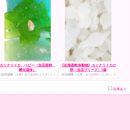
カミナリイカ ベビー（当店産卵、
《近海産軟体動物》カミナリイカの
孵化個体）
卵（当店ブリード）1個
[次回捕獲（入荷）までお待ちください。]
[次回捕獲（入荷）までお待ちください。]
在庫あり