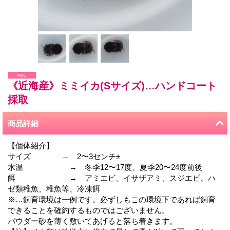
《近海産》ミミイカ(Sサイズ)…ハンドコート
採取
商品詳細
【個体紹介】
サイズ → 2〜3センチ±
水温 → 冬季12〜17度、夏季20〜24度前後
餌 → アミエビ、イサザアミ、スジエビ、ハ
ゼ類稚魚、稚魚等、冷凍餌
※…飼育環境は一例です。必ずしもこの環境下であれば飼育
できることを確約するものではございません。
パウダー砂を薄く敷いてあげると落ち着きます。