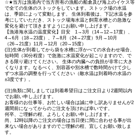
☆★当方は漁港内で当方所有の漁船の船倉及び海上のイケス等
で全ての生体のストックをしています。ストック場の水温
は、季節によって変動します。 生体到着後は、下記水温を参
考にしていただき、ストック場海水温と飼育水槽との急激な
変化を避けて頂きますようにお願い申し上げます。
【漁港海水温の温度変化】目安 1→3月（14→12→17度）、
4→6月（18→23度）、7→8月（24→27度）9月→10月
（26→21度）11月→12月（20→15度）
(注)生体が到着してから袋を水槽に浮かべての水合わせ場合、
短時間（30分程度）で急激に水温変化が起こりますので、で
きる限り避けてください。 生体の内臓への負担が非常に大き
くなります。なるべく、別容器や別水槽で数時間かけて少し
ずつ水温の調整を行ってください（敵水温は到着時の水温の
±3度です）。
(注)魚類に関しましては到着希望日はご注文日より2週間以内
でお願い申し上げます。
お客様のお仕事等、お忙しい場合は誠に申し訳ありませんが2
週間前になってからのご注文を頂ければ幸いです。
何卒、ご理解の程、よろしくお願い申し上げます。
尚、12時以降のご注文の場合は当日便に間に合わせる事が出
来ない場合がありますのでご理解の程、宜しくお願い致しま
す。