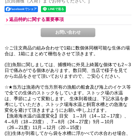
[次回捕獲（入荷）までお待ちください。]
Facebookでシェア
返品特約に関する重要事項
☆ご注文商品の組み合わせで1箱に数個体同梱可能な生体の場
合は、1箱にまとめて梱包をさせて頂きます。
(注)魚類に関しましては、捕獲時に外見上綺麗な個体でも2～3
日で痛みがでる個体があります。数日間、当店で様子を見て
から出品をさせて頂いておりますので、ご安心ください。
☆★当方は漁港内で当方所有の漁船の船倉及び海上のイケス等
で全ての生体のストックをしています。ストック場の水温
は、季節によって変動します。 生体到着後は、下記水温を参
考にしていただき、ストック場海水温と飼育水槽との急激な
変化を避けて頂きますようにお願い申し上げます。
【漁港海水温の温度変化】目安 1→3月（14→12→17度）、
4→6月（18→23度）、7→8月（24→27度）9月→10月
（26→21度）11月→12月（20→15度）
(注)生体が到着してから袋を水槽に浮かべての水合わせ場合、