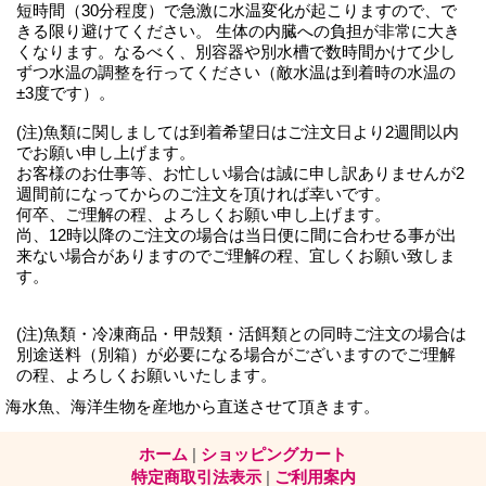
短時間（30分程度）で急激に水温変化が起こりますので、で
きる限り避けてください。 生体の内臓への負担が非常に大き
くなります。なるべく、別容器や別水槽で数時間かけて少し
ずつ水温の調整を行ってください（敵水温は到着時の水温の
±3度です）。
(注)魚類に関しましては到着希望日はご注文日より2週間以内
でお願い申し上げます。
お客様のお仕事等、お忙しい場合は誠に申し訳ありませんが2
週間前になってからのご注文を頂ければ幸いです。
何卒、ご理解の程、よろしくお願い申し上げます。
尚、12時以降のご注文の場合は当日便に間に合わせる事が出
来ない場合がありますのでご理解の程、宜しくお願い致しま
す。
(注)魚類・冷凍商品・甲殻類・活餌類との同時ご注文の場合は
別途送料（別箱）が必要になる場合がございますのでご理解
の程、よろしくお願いいたします。
海水魚、海洋生物を産地から直送させて頂きます。
ホーム
|
ショッピングカート
特定商取引法表示
|
ご利用案内