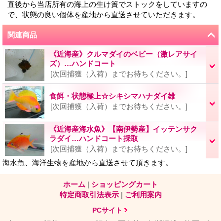
直後から当店所有の海上の生け簀でストックをしていますの
で、状態の良い個体を産地から直送させていただきます。
関連商品
《近海産》クルマダイのベビー（激レアサイ
ズ）…ハンドコート
[次回捕獲（入荷）までお待ちください。]
食餌・状態極上☆シキシマハナダイ雄
[次回捕獲（入荷）までお待ちください。]
《近海産海水魚》【南伊勢産】イッテンサク
ラダイ…ハンドコート採取
[次回捕獲（入荷）までお待ちください。]
海水魚、海洋生物を産地から直送させて頂きます。
ホーム
|
ショッピングカート
特定商取引法表示
|
ご利用案内
PCサイト