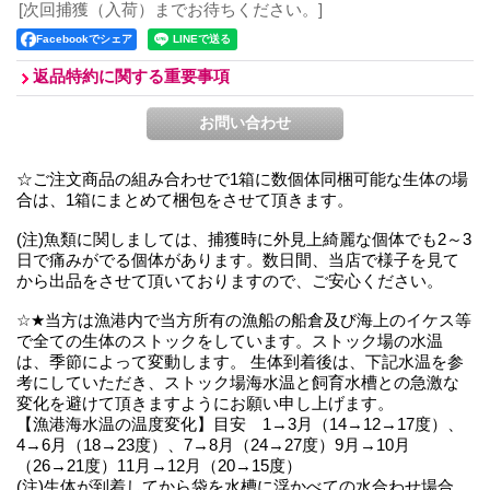
[次回捕獲（入荷）までお待ちください。]
Facebookでシェア
返品特約に関する重要事項
☆ご注文商品の組み合わせで1箱に数個体同梱可能な生体の場
合は、1箱にまとめて梱包をさせて頂きます。
(注)魚類に関しましては、捕獲時に外見上綺麗な個体でも2～3
日で痛みがでる個体があります。数日間、当店で様子を見て
から出品をさせて頂いておりますので、ご安心ください。
☆★当方は漁港内で当方所有の漁船の船倉及び海上のイケス等
で全ての生体のストックをしています。ストック場の水温
は、季節によって変動します。 生体到着後は、下記水温を参
考にしていただき、ストック場海水温と飼育水槽との急激な
変化を避けて頂きますようにお願い申し上げます。
【漁港海水温の温度変化】目安 1→3月（14→12→17度）、
4→6月（18→23度）、7→8月（24→27度）9月→10月
（26→21度）11月→12月（20→15度）
(注)生体が到着してから袋を水槽に浮かべての水合わせ場合、