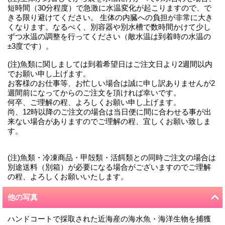
短時間（30分程度）で急激に水温変化が起こりますので、で
きる限り避けてください。 生体の内臓への負担が非常に大き
くなります。なるべく、別容器や別水槽で数時間かけて少し
ずつ水温の調整を行ってください（敵水温は到着時の水温の
±3度です）。
(注)魚類に関しましては到着希望日はご注文日より2週間以内
でお願い申し上げます。
お客様のお仕事等、お忙しい場合は誠に申し訳ありませんが2
週間前になってからのご注文を頂ければ幸いです。
何卒、ご理解の程、よろしくお願い申し上げます。
尚、12時以降のご注文の場合は当日便に間に合わせる事が出
来ない場合がありますのでご理解の程、宜しくお願い致しま
す。
(注)魚類・冷凍商品・甲殻類・活餌類との同時ご注文の場合は
別途送料（別箱）が必要になる場合がございますのでご理解
の程、よろしくお願いいたします。
他の写真
ハンドコートで採取された近海産の海水魚・海洋生物を捕獲