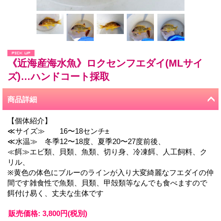
《近海産海水魚》ロクセンフエダイ(MLサイ
ズ)…ハンドコート採取
商品詳細
【個体紹介】
≪サイズ≫ 16〜18センチ±
≪水温≫ 冬季12〜18度、夏季20〜27度前後、
≪餌≫エビ類、貝類、魚類、切り身、冷凍餌、人工飼料、ク
リル、
※黄色の体色にブルーのラインが入り大変綺麗なフエダイの仲
間です雑食性で魚類、貝類、甲殻類等なんでも食べますので
餌付け易く、丈夫な生体です
販売価格
:
3,800円
(税別)