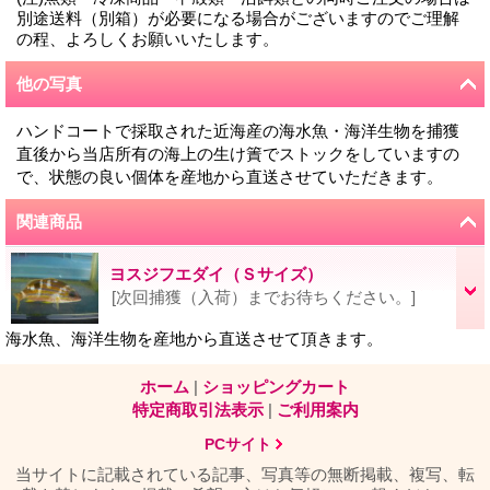
別途送料（別箱）が必要になる場合がございますのでご理解
の程、よろしくお願いいたします。
他の写真
ハンドコートで採取された近海産の海水魚・海洋生物を捕獲
直後から当店所有の海上の生け簀でストックをしていますの
で、状態の良い個体を産地から直送させていただきます。
関連商品
ヨスジフエダイ（Ｓサイズ）
[次回捕獲（入荷）までお待ちください。]
海水魚、海洋生物を産地から直送させて頂きます。
ホーム
|
ショッピングカート
特定商取引法表示
|
ご利用案内
PCサイト
当サイトに記載されている記事、写真等の無断掲載、複写、転