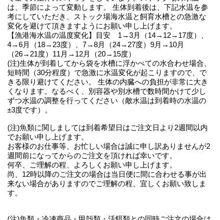
は、季節によって変動します。 生体到着後は、下記水温を参
考にしていただき、ストック場海水温と飼育水槽との急激な
変化を避けて頂きますようにお願い申し上げます。
【漁港海水温の温度変化】目安 1→3月（14→12→17度）、
4→6月（18→23度）、7→8月（24→27度）9月→10月
（26→21度）11月→12月（20→15度）
(注)生体が到着してから袋を水槽に浮かべての水合わせ場合、
短時間（30分程度）で急激に水温変化が起こりますので、で
きる限り避けてください。 生体の内臓への負担が非常に大き
くなります。なるべく、別容器や別水槽で数時間かけて少し
ずつ水温の調整を行ってください（敵水温は到着時の水温の
±3度です）。
(注)魚類に関しましては到着希望日はご注文日より2週間以内
でお願い申し上げます。
お客様のお仕事等、お忙しい場合は誠に申し訳ありませんが2
週間前になってからのご注文を頂ければ幸いです。
何卒、ご理解の程、よろしくお願い申し上げます。
尚、12時以降のご注文の場合は当日便に間に合わせる事が出
来ない場合がありますのでご理解の程、宜しくお願い致しま
す。
(注)魚類・冷凍商品・甲殻類・活餌類との同時ご注文の場合は