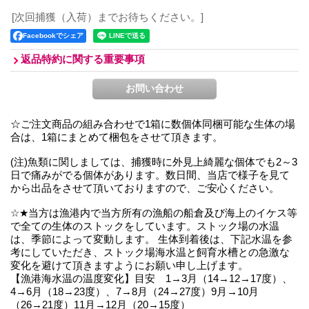
[次回捕獲（入荷）までお待ちください。]
Facebookでシェア
返品特約に関する重要事項
☆ご注文商品の組み合わせで1箱に数個体同梱可能な生体の場
合は、1箱にまとめて梱包をさせて頂きます。
(注)魚類に関しましては、捕獲時に外見上綺麗な個体でも2～3
日で痛みがでる個体があります。数日間、当店で様子を見て
から出品をさせて頂いておりますので、ご安心ください。
☆★当方は漁港内で当方所有の漁船の船倉及び海上のイケス等
で全ての生体のストックをしています。ストック場の水温
は、季節によって変動します。 生体到着後は、下記水温を参
考にしていただき、ストック場海水温と飼育水槽との急激な
変化を避けて頂きますようにお願い申し上げます。
【漁港海水温の温度変化】目安 1→3月（14→12→17度）、
4→6月（18→23度）、7→8月（24→27度）9月→10月
（26→21度）11月→12月（20→15度）