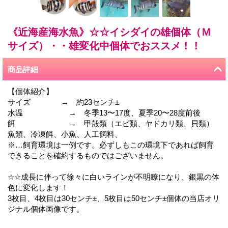
《近海産海水魚》☆☆イシダイの雄個体（Ｍ
サイズ）・・雄変化中個体でおススメ！！
商品詳細
【個体紹介】
サイズ → 約23センチ±
水温 → 冬季13〜17度、夏季20〜28度前後
餌 → 甲殻類（エビ類、ヤドカリ類、貝類）
魚類、冷凍餌、小魚、人工飼料、
※…飼育環境は一例です。必ずしもこの環境下であれば飼育
できることを確約するものではございません。
☆☆成長に伴って徐々に白いラインが不明瞭になり、銀黒の体
色に変化します！
3枚目、4枚目は30センチ±、5枚目は50センチ±個体の当店オリ
ジナル個体画像です。