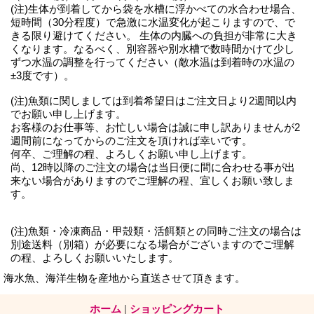
(注)生体が到着してから袋を水槽に浮かべての水合わせ場合、
短時間（30分程度）で急激に水温変化が起こりますので、で
きる限り避けてください。 生体の内臓への負担が非常に大き
くなります。なるべく、別容器や別水槽で数時間かけて少し
ずつ水温の調整を行ってください（敵水温は到着時の水温の
±3度です）。
(注)魚類に関しましては到着希望日はご注文日より2週間以内
でお願い申し上げます。
お客様のお仕事等、お忙しい場合は誠に申し訳ありませんが2
週間前になってからのご注文を頂ければ幸いです。
何卒、ご理解の程、よろしくお願い申し上げます。
尚、12時以降のご注文の場合は当日便に間に合わせる事が出
来ない場合がありますのでご理解の程、宜しくお願い致しま
す。
(注)魚類・冷凍商品・甲殻類・活餌類との同時ご注文の場合は
別途送料（別箱）が必要になる場合がございますのでご理解
の程、よろしくお願いいたします。
海水魚、海洋生物を産地から直送させて頂きます。
ホーム
|
ショッピングカート