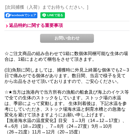
[次回捕獲（入荷）までお待ちください。]
Facebookでシェア
返品特約に関する重要事項
☆ご注文商品の組み合わせで1箱に数個体同梱可能な生体の場
合は、1箱にまとめて梱包をさせて頂きます。
(注)魚類に関しましては、捕獲時に外見上綺麗な個体でも2～3
日で痛みがでる個体があります。数日間、当店で様子を見て
から出品をさせて頂いておりますので、ご安心ください。
☆★当方は漁港内で当方所有の漁船の船倉及び海上のイケス等
で全ての生体のストックをしています。ストック場の水温
は、季節によって変動します。 生体到着後は、下記水温を参
考にしていただき、ストック場海水温と飼育水槽との急激な
変化を避けて頂きますようにお願い申し上げます。
【漁港海水温の温度変化】目安 1→3月（14→12→17度）、
4→6月（18→23度）、7→8月（24→27度）9月→10月
（26→21度）11月→12月（20→15度）