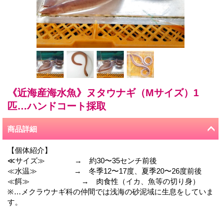
《近海産海水魚》ヌタウナギ（Mサイズ）1
匹…ハンドコート採取
商品詳細
【個体紹介】
≪サイズ≫ → 約30〜35センチ前後
≪水温≫ → 冬季12〜17度、夏季20〜26度前後
≪餌≫ → 肉食性（イカ、魚等の切り身）
※…メクラウナギ科の仲間では浅海の砂泥域に生息をしていま
す。