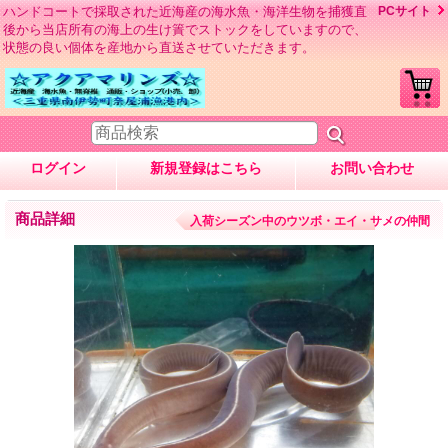
ハンドコートで採取された近海産の海水魚・海洋生物を捕獲直
PCサイト
後から当店所有の海上の生け簀でストックをしていますので、
状態の良い個体を産地から直送させていただきます。
ログイン
新規登録はこちら
お問い合わせ
商品詳細
入荷シーズン中のウツボ・エイ・サメの仲間