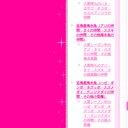
入荷待ちのハタ・
カサゴ・オコゼ・
カエルアンコウの
仲間
近海産海水魚（アジの仲
間・タイの仲間・スズキ
の仲間・その他海水魚の
仲間）
入荷シーズン中の
アジ・タイ・スズ
キの仲間・その他
海水魚類
入荷待ちのアジ・
タイ・スズキ・そ
の他魚類の仲間
近海産海水魚（ハゼ・ギ
ンポ・ネズッポ・スズメ
ダイ・テンジクダイの仲
間・その他小型種）
入荷シーズン中の
ハゼ・ギンポ・ネ
ズッポ・スズメダ
イ・テンジクダイ
の仲間・その他小
型種