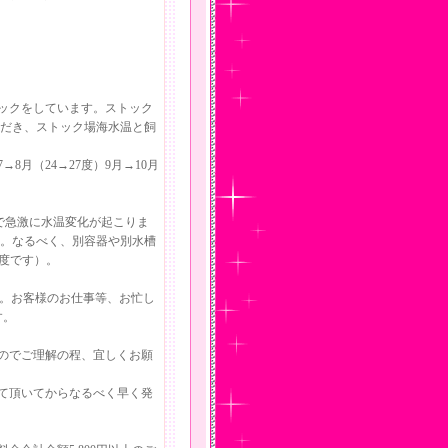
ックをしています。ストック
ただき、ストック場海水温と飼
→8月（24→27度）9月→10月
で急激に水温変化が起こりま
す。なるべく、別容器や別水槽
度です）。
す。お客様のお仕事等、お忙し
す。
すのでご理解の程、宜しくお願
て頂いてからなるべく早く発