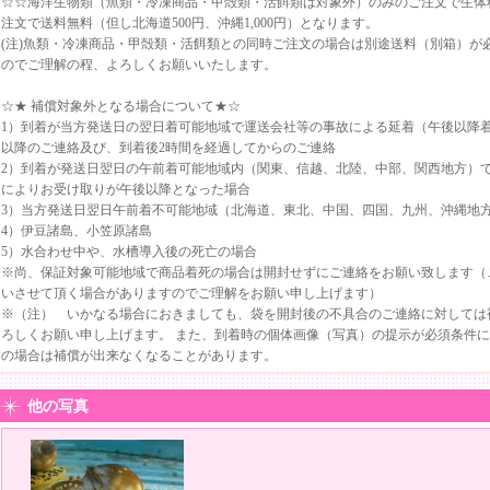
☆☆海洋生物類（魚類・冷凍商品・甲殻類・活餌類は対象外）のみのご注文で生体料金
注文で送料無料（但し北海道500円、沖縄1,000円）となります。
(注)魚類・冷凍商品・甲殻類・活餌類との同時ご注文の場合は別途送料（別箱）が
のでご理解の程、よろしくお願いいたします。
☆★ 補償対象外となる場合について★☆
1）到着が当方発送日の翌日着可能地域で運送会社等の事故による延着（午後以降着
以降のご連絡及び、到着後2時間を経過してからのご連絡
2）到着が発送日翌日の午前着可能地域内（関東、信越、北陸、中部、関西地方）で
によりお受け取りが午後以降となった場合
3）当方発送日翌日午前着不可能地域（北海道、東北、中国、四国、九州、沖縄地
4）伊豆諸島、小笠原諸島
5）水合わせ中や、水槽導入後の死亡の場合
※尚、保証対象可能地域で商品着死の場合は開封せずにご連絡をお願い致します（
いさせて頂く場合がありますのでご理解をお願い申し上げます）
※（注） いかなる場合におきましても、袋を開封後の不具合のご連絡に対しては
ろしくお願い申し上げます。 また、到着時の個体画像（写真）の提示が必須条件に
の場合は補償が出来なくなることがあります。
他の写真