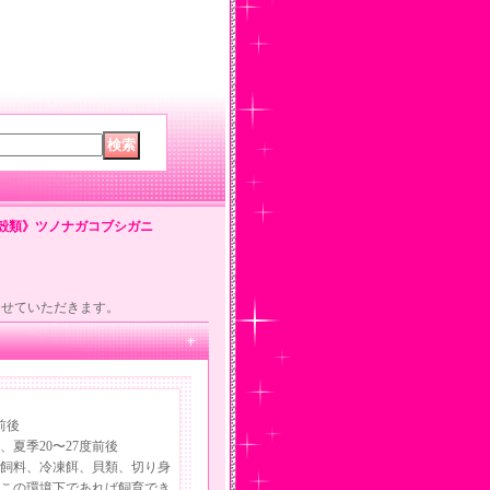
殻類》ツノナガコブシガニ
させていただきます。
前後
季20〜27度前後
、冷凍餌、貝類、切り身
この環境下であれば飼育でき