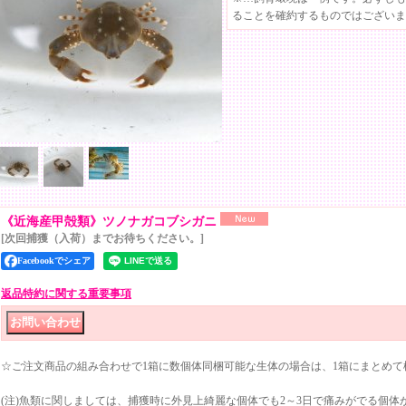
ることを確約するものではございま
《近海産甲殻類》ツノナガコブシガニ
[次回捕獲（入荷）までお待ちください。]
Facebookでシェア
返品特約に関する重要事項
☆ご注文商品の組み合わせで1箱に数個体同梱可能な生体の場合は、1箱にまとめて
(注)魚類に関しましては、捕獲時に外見上綺麗な個体でも2～3日で痛みがでる個体