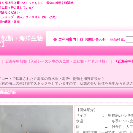
より海上生け簀でストックをして、個体の状態を確認後、
うに日々努力致しています！
問合せください！
・ショップ・個人アクアリスト（卸・小売）
類の通販・販売
甲殻類・海洋生物
ご利用案内
｜
お問い合わせ
商品検索
:
ズ】
｜
近海産甲殻類（入荷シーズン中のカニ類・エビ類・ヤドカリ類）
｜
《近海産甲
ドコートで採取された近海産の海水魚・海洋生物類を捕獲直後から
所有の海上の生け簀でストックをしていますので、状態の良い個体を産地から直送
商品詳細
【個体紹介】
サイズ → 甲幅約2センチ
水温 → 冬季13〜17度、夏
餌 → 雑食性、人工飼料
※…飼育環境は一例です。必ずしも