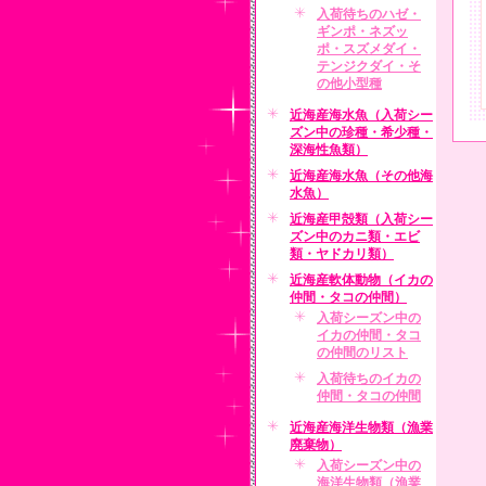
入荷待ちのハゼ・
ギンポ・ネズッ
ポ・スズメダイ・
テンジクダイ・そ
の他小型種
近海産海水魚（入荷シー
ズン中の珍種・希少種・
深海性魚類）
近海産海水魚（その他海
水魚）
近海産甲殻類（入荷シー
ズン中のカニ類・エビ
類・ヤドカリ類）
近海産軟体動物（イカの
仲間・タコの仲間）
入荷シーズン中の
イカの仲間・タコ
の仲間のリスト
入荷待ちのイカの
仲間・タコの仲間
近海産海洋生物類（漁業
廃棄物）
入荷シーズン中の
海洋生物類（漁業