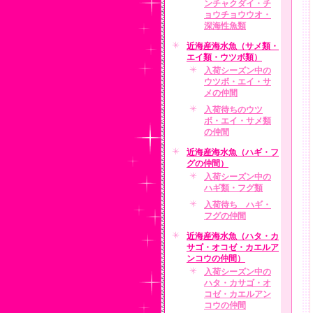
ンチャクダイ・チ
ョウチョウウオ・
深海性魚類
近海産海水魚（サメ類・
エイ類・ウツボ類）
入荷シーズン中の
ウツボ・エイ・サ
メの仲間
入荷待ちのウツ
ボ・エイ・サメ類
の仲間
近海産海水魚（ハギ・フ
グの仲間）
入荷シーズン中の
ハギ類・フグ類
入荷待ち ハギ・
フグの仲間
近海産海水魚（ハタ・カ
サゴ・オコゼ・カエルア
ンコウの仲間）
入荷シーズン中の
ハタ・カサゴ・オ
コゼ・カエルアン
コウの仲間