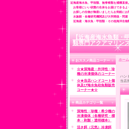
近海産海水魚、甲殻類、無脊椎類を捕獲直後
お客様にいい状態の生体をお届けできるよ
お探しの生物が御座いましたらお気軽にお
水族館・各種研究機関及び大学関係・問屋
近海産・海水魚・甲殻類・その他海洋生物
【近海産海水魚類・
類専門アクアマリン
ホーム
おススメ商品コーナー
☆★深海産・外洋性・珍
種の冷凍個体のコーナー
ハン
☆★当店ハンドコート個
当店
体及び海水魚幼魚類販売
コーナー★☆
商品カテゴリ一覧
深海性・珍種・希少種の
冷凍個体（各種研究・標
本・剥製・透明標本）
活き餌（元気）冷凍餌