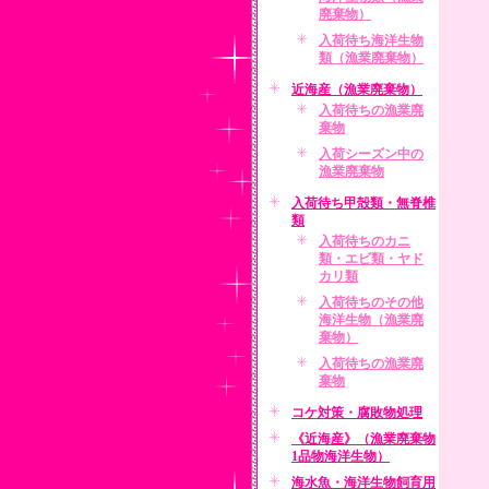
廃棄物）
入荷待ち海洋生物
類（漁業廃棄物）
近海産（漁業廃棄物）
入荷待ちの漁業廃
棄物
入荷シーズン中の
漁業廃棄物
入荷待ち甲殻類・無脊椎
類
入荷待ちのカニ
類・エビ類・ヤド
カリ類
入荷待ちのその他
海洋生物（漁業廃
棄物）
入荷待ちの漁業廃
棄物
コケ対策・腐敗物処理
《近海産》（漁業廃棄物
1品物海洋生物）
海水魚・海洋生物飼育用