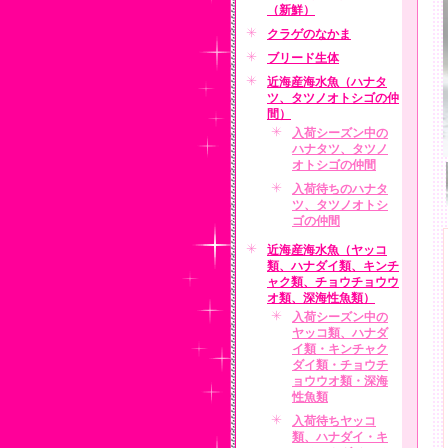
（新鮮）
クラゲのなかま
ブリード生体
近海産海水魚（ハナタ
ツ、タツノオトシゴの仲
間）
入荷シーズン中の
ハナタツ、タツノ
オトシゴの仲間
入荷待ちのハナタ
ツ、タツノオトシ
ゴの仲間
近海産海水魚（ヤッコ
類、ハナダイ類、キンチ
ャク類、チョウチョウウ
オ類、深海性魚類）
入荷シーズン中の
ヤッコ類、ハナダ
イ類・キンチャク
ダイ類・チョウチ
ョウウオ類・深海
性魚類
入荷待ちヤッコ
類、ハナダイ・キ