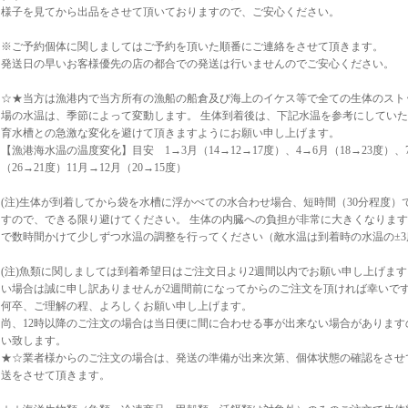
様子を見てから出品をさせて頂いておりますので、ご安心ください。
※ご予約個体に関しましてはご予約を頂いた順番にご連絡をさせて頂きます。
発送日の早いお客様優先の店の都合での発送は行いませんのでご安心ください。
☆★当方は漁港内で当方所有の漁船の船倉及び海上のイケス等で全ての生体のスト
場の水温は、季節によって変動します。 生体到着後は、下記水温を参考にしてい
育水槽との急激な変化を避けて頂きますようにお願い申し上げます。
【漁港海水温の温度変化】目安 1→3月（14→12→17度）、4→6月（18→23度）、7
（26→21度）11月→12月（20→15度）
(注)生体が到着してから袋を水槽に浮かべての水合わせ場合、短時間（30分程度）
すので、できる限り避けてください。 生体の内臓への負担が非常に大きくなりま
で数時間かけて少しずつ水温の調整を行ってください（敵水温は到着時の水温の±3
(注)魚類に関しましては到着希望日はご注文日より2週間以内でお願い申し上げま
い場合は誠に申し訳ありませんが2週間前になってからのご注文を頂ければ幸いで
何卒、ご理解の程、よろしくお願い申し上げます。
尚、12時以降のご注文の場合は当日便に間に合わせる事が出来ない場合がありま
い致します。
★☆業者様からのご注文の場合は、発送の準備が出来次第、個体状態の確認をさせ
送をさせて頂きます。