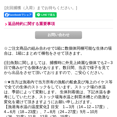
[次回捕獲（入荷）までお待ちください。]
Facebookでシェア
返品特約に関する重要事項
☆ご注文商品の組み合わせで1箱に数個体同梱可能な生体の場
合は、1箱にまとめて梱包をさせて頂きます。
(注)魚類に関しましては、捕獲時に外見上綺麗な個体でも2～3
日で痛みがでる個体があります。数日間、当店で様子を見て
から出品をさせて頂いておりますので、ご安心ください。
☆★当方は漁港内で当方所有の漁船の船倉及び海上のイケス等
で全ての生体のストックをしています。ストック場の水温
は、季節によって変動します。 生体到着後は、下記水温を参
考にしていただき、ストック場海水温と飼育水槽との急激な
変化を避けて頂きますようにお願い申し上げます。
【漁港海水温の温度変化】目安 1→3月（14→12→17度）、
4→6月（18→23度）、7→8月（24→27度）9月→10月
（26→21度）11月→12月（20→15度）