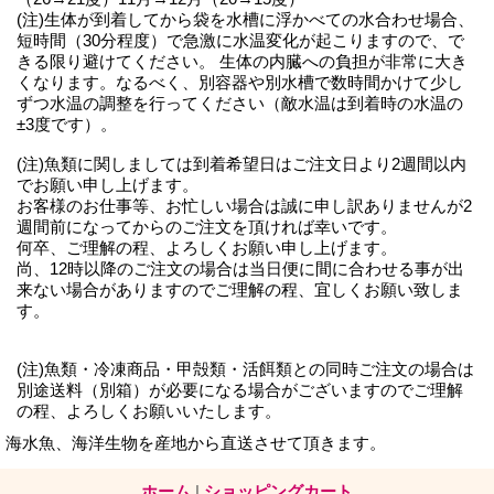
(注)生体が到着してから袋を水槽に浮かべての水合わせ場合、
短時間（30分程度）で急激に水温変化が起こりますので、で
きる限り避けてください。 生体の内臓への負担が非常に大き
くなります。なるべく、別容器や別水槽で数時間かけて少し
ずつ水温の調整を行ってください（敵水温は到着時の水温の
±3度です）。
(注)魚類に関しましては到着希望日はご注文日より2週間以内
でお願い申し上げます。
お客様のお仕事等、お忙しい場合は誠に申し訳ありませんが2
週間前になってからのご注文を頂ければ幸いです。
何卒、ご理解の程、よろしくお願い申し上げます。
尚、12時以降のご注文の場合は当日便に間に合わせる事が出
来ない場合がありますのでご理解の程、宜しくお願い致しま
す。
(注)魚類・冷凍商品・甲殻類・活餌類との同時ご注文の場合は
別途送料（別箱）が必要になる場合がございますのでご理解
の程、よろしくお願いいたします。
海水魚、海洋生物を産地から直送させて頂きます。
ホーム
|
ショッピングカート