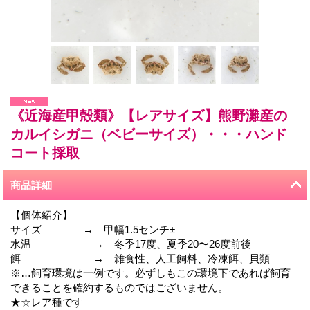
《近海産甲殻類》【レアサイズ】熊野灘産の
カルイシガニ（ベビーサイズ）・・・ハンド
コート採取
商品詳細
【個体紹介】
サイズ → 甲幅1.5センチ±
水温 → 冬季17度、夏季20〜26度前後
餌 → 雑食性、人工飼料、冷凍餌、貝類
※…飼育環境は一例です。必ずしもこの環境下であれば飼育
できることを確約するものではございません。
★☆レア種です