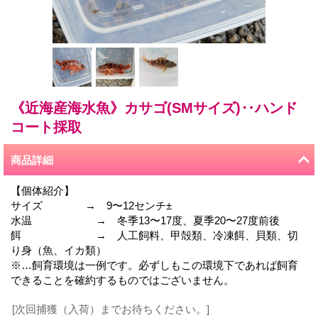
《近海産海水魚》カサゴ(SMサイズ)‥ハンド
コート採取
商品詳細
【個体紹介】
サイズ → 9〜12センチ±
水温 → 冬季13〜17度、夏季20〜27度前後
餌 → 人工飼料、甲殻類、冷凍餌、貝類、切
り身（魚、イカ類）
※…飼育環境は一例です。必ずしもこの環境下であれば飼育
できることを確約するものではございません。
[次回捕獲（入荷）までお待ちください。]