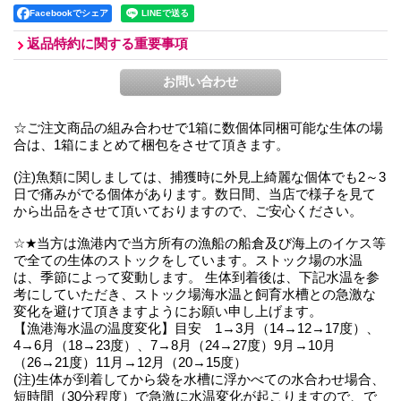
Facebookでシェア
返品特約に関する重要事項
☆ご注文商品の組み合わせで1箱に数個体同梱可能な生体の場
合は、1箱にまとめて梱包をさせて頂きます。
(注)魚類に関しましては、捕獲時に外見上綺麗な個体でも2～3
日で痛みがでる個体があります。数日間、当店で様子を見て
から出品をさせて頂いておりますので、ご安心ください。
☆★当方は漁港内で当方所有の漁船の船倉及び海上のイケス等
で全ての生体のストックをしています。ストック場の水温
は、季節によって変動します。 生体到着後は、下記水温を参
考にしていただき、ストック場海水温と飼育水槽との急激な
変化を避けて頂きますようにお願い申し上げます。
【漁港海水温の温度変化】目安 1→3月（14→12→17度）、
4→6月（18→23度）、7→8月（24→27度）9月→10月
（26→21度）11月→12月（20→15度）
(注)生体が到着してから袋を水槽に浮かべての水合わせ場合、
短時間（30分程度）で急激に水温変化が起こりますので、で