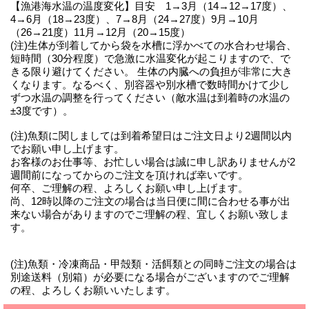
【漁港海水温の温度変化】目安 1→3月（14→12→17度）、
4→6月（18→23度）、7→8月（24→27度）9月→10月
（26→21度）11月→12月（20→15度）
(注)生体が到着してから袋を水槽に浮かべての水合わせ場合、
短時間（30分程度）で急激に水温変化が起こりますので、で
きる限り避けてください。 生体の内臓への負担が非常に大き
くなります。なるべく、別容器や別水槽で数時間かけて少し
ずつ水温の調整を行ってください（敵水温は到着時の水温の
±3度です）。
(注)魚類に関しましては到着希望日はご注文日より2週間以内
でお願い申し上げます。
お客様のお仕事等、お忙しい場合は誠に申し訳ありませんが2
週間前になってからのご注文を頂ければ幸いです。
何卒、ご理解の程、よろしくお願い申し上げます。
尚、12時以降のご注文の場合は当日便に間に合わせる事が出
来ない場合がありますのでご理解の程、宜しくお願い致しま
す。
(注)魚類・冷凍商品・甲殻類・活餌類との同時ご注文の場合は
別途送料（別箱）が必要になる場合がございますのでご理解
の程、よろしくお願いいたします。