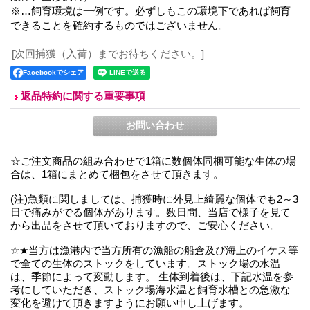
※…飼育環境は一例です。必ずしもこの環境下であれば飼育
できることを確約するものではございません。
[次回捕獲（入荷）までお待ちください。]
Facebookでシェア
返品特約に関する重要事項
☆ご注文商品の組み合わせで1箱に数個体同梱可能な生体の場
合は、1箱にまとめて梱包をさせて頂きます。
(注)魚類に関しましては、捕獲時に外見上綺麗な個体でも2～3
日で痛みがでる個体があります。数日間、当店で様子を見て
から出品をさせて頂いておりますので、ご安心ください。
☆★当方は漁港内で当方所有の漁船の船倉及び海上のイケス等
で全ての生体のストックをしています。ストック場の水温
は、季節によって変動します。 生体到着後は、下記水温を参
考にしていただき、ストック場海水温と飼育水槽との急激な
変化を避けて頂きますようにお願い申し上げます。