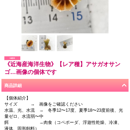
《近海産海洋生物》【レア種】アサガオサン
ゴ…画像の個体です
商品詳細
【個体紹介】
サイズ → 画像をご確認ください
水温、光、水流 → 冬季12〜17度、夏季18〜23度前後、光
量ゼロ、水流弱〜中
餌 →肉食（コペポーダ、浮遊性乾燥、冷凍、
液体、固形飼料）