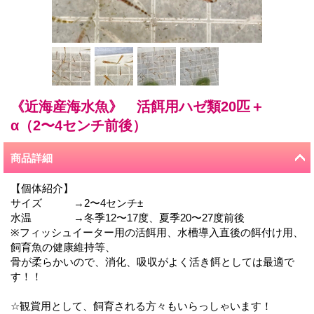
《近海産海水魚》 活餌用ハゼ類20匹＋
α（2〜4センチ前後）
商品詳細
【個体紹介】
サイズ →2〜4センチ±
水温 →冬季12〜17度、夏季20〜27度前後
※フィッシュイーター用の活餌用、水槽導入直後の餌付け用、
飼育魚の健康維持等、
骨が柔らかいので、消化、吸収がよく活き餌としては最適で
す！！
☆観賞用として、飼育される方々もいらっしゃいます！