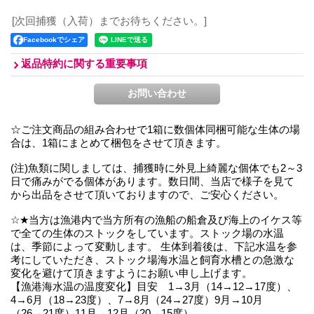
[次回捕獲（入荷）までお待ちください。]
Facebookでシェア
返品特約に関する重要事項
☆ご注文商品の組み合わせで1箱に数個体同梱可能な生体の場
合は、1箱にまとめて梱包をさせて頂きます。
(注)魚類に関しましては、捕獲時に外見上綺麗な個体でも2～3
日で痛みがでる個体があります。数日間、当店で様子を見て
から出品をさせて頂いておりますので、ご安心ください。
☆★当方は漁港内で当方所有の漁船の船倉及び海上のイケス等
で全ての生体のストックをしています。ストック場の水温
は、季節によって変動します。 生体到着後は、下記水温を参
考にしていただき、ストック場海水温と飼育水槽との急激な
変化を避けて頂きますようにお願い申し上げます。
【漁港海水温の温度変化】目安 1→3月（14→12→17度）、
4→6月（18→23度）、7→8月（24→27度）9月→10月
（26→21度）11月→12月（20→15度）