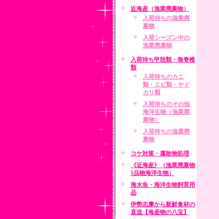
近海産（漁業廃棄物）
入荷待ちの漁業廃
棄物
入荷シーズン中の
漁業廃棄物
入荷待ち甲殻類・無脊椎
類
入荷待ちのカニ
類・エビ類・ヤド
カリ類
入荷待ちのその他
海洋生物（漁業廃
棄物）
入荷待ちの漁業廃
棄物
コケ対策・腐敗物処理
《近海産》（漁業廃棄物
1品物海洋生物）
海水魚・海洋生物飼育用
品
伊勢志摩から新鮮食材の
直送【海産物の八宝】