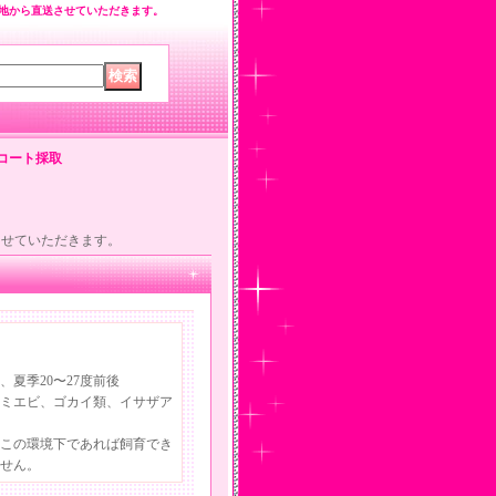
地から直送させていただきます。
コート採取
させていただきます。
季20〜27度前後
ビ、ゴカイ類、イサザア
この環境下であれば飼育でき
せん。