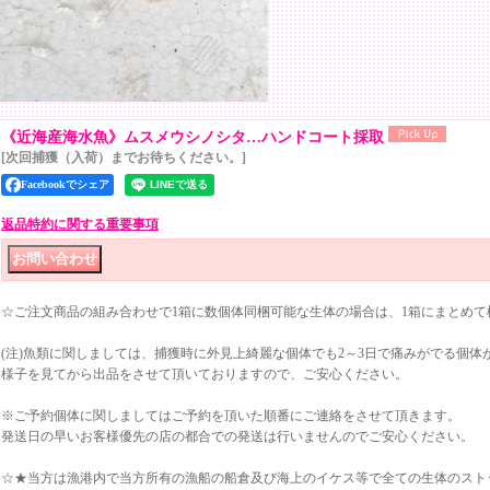
《近海産海水魚》ムスメウシノシタ…ハンドコート採取
[次回捕獲（入荷）までお待ちください。]
Facebookでシェア
返品特約に関する重要事項
☆ご注文商品の組み合わせで1箱に数個体同梱可能な生体の場合は、1箱にまとめて
(注)魚類に関しましては、捕獲時に外見上綺麗な個体でも2～3日で痛みがでる個体
様子を見てから出品をさせて頂いておりますので、ご安心ください。
※ご予約個体に関しましてはご予約を頂いた順番にご連絡をさせて頂きます。
発送日の早いお客様優先の店の都合での発送は行いませんのでご安心ください。
☆★当方は漁港内で当方所有の漁船の船倉及び海上のイケス等で全ての生体のスト