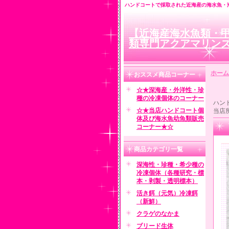
ハンドコートで採取された近海産の海水魚・
【近海産海水魚類・
類専門アクアマリン
ホーム
おススメ商品コーナー
☆★深海産・外洋性・珍
種の冷凍個体のコーナー
ハン
☆★当店ハンドコート個
当店
体及び海水魚幼魚類販売
コーナー★☆
商品カテゴリ一覧
深海性・珍種・希少種の
冷凍個体（各種研究・標
本・剥製・透明標本）
活き餌（元気）冷凍餌
（新鮮）
クラゲのなかま
ブリード生体