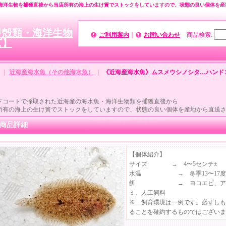
海洋生物を捕獲直後から当店所有の海上の生け簀でストックをしていますので、状態の良い個体を産
甲殻類・海洋生物
ご利用案内
｜
お問い合わせ
商品検索
:
ズ】
｜
近海産海水魚（その他海水魚）
｜
《近海産海水魚》ムスメウシノシタ…ハンド
ドコートで採取された近海産の海水魚・海洋生物類を捕獲直後から
所有の海上の生け簀でストックをしていますので、状態の良い個体を産地から直送
商品詳細
【個体紹介】
サイズ → 4〜5センチ±
水温 → 冬季13〜17度、夏
餌 → ヨコエビ、アミエ
ミ、人工飼料
※…飼育環境は一例です。必ずしも
ることを確約するものではございま