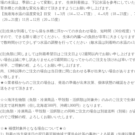
場の水温は、季節によって変動します。 生体到着後は、下記水温を参考にしてい
育水槽との急激な変化を避けて頂きますようにお願い申し上げます。
【漁港海水温の温度変化】目安 1→3月（14→12→17度）、4→6月（18→23度）、7
（26→21度）11月→12月（20→15度）
(注)生体が到着してから袋を水槽に浮かべての水合わせ場合、短時間（30分程度）
すので、できる限り避けてください。 生体の内臓への負担が非常に大きくなりま
で数時間かけて少しずつ水温の調整を行ってください（敵水温は到着時の水温の±3
(注)魚類に関しましては到着希望日はご注文日より2週間以内でお願い申し上げま
い場合は誠に申し訳ありませんが2週間前になってからのご注文を頂ければ幸いで
何卒、ご理解の程、よろしくお願い申し上げます。
尚、12時以降のご注文の場合は当日便に間に合わせる事が出来ない場合がありま
い致します。
★☆業者様からのご注文の場合は、発送の準備が出来次第、個体状態の確認をさせ
送をさせて頂きます。
☆☆海洋生物類（魚類・冷凍商品・甲殻類・活餌類は対象外）のみのご注文で生体料金
注文で送料無料（但し北海道500円、沖縄1,000円）となります。
(注)魚類・冷凍商品・甲殻類・活餌類との同時ご注文の場合は別途送料（別箱）が
のでご理解の程、よろしくお願いいたします。
☆★ 補償対象外となる場合について★☆
1）到着が当方発送日の翌日着可能地域で運送会社等の事故による延着（午後以降着