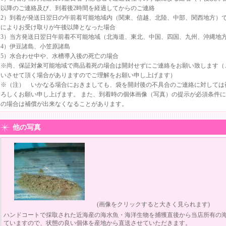
以降のご連絡及び、到着後2時間を経過してからのご連絡
2）到着が発送日翌日の午前着可能地域内（関東、信越、北陸、中部、関西地方）で
によりお受け取りが午後以降となった場合
3）当方発送日翌日午前着不可能地域（北海道、東北、中国、四国、九州、沖縄地
4）伊豆諸島、小笠原諸島
5）水合わせ中や、水槽導入後の死亡の場合
※尚、保証対象可能地域で商品着死の場合は開封せずにご連絡をお願い致します（
いさせて頂く場合がありますのでご理解をお願い申し上げます）
※（注） いかなる場合におきましても、袋を開封後の不具合のご連絡に対しては
ろしくお願い申し上げます。 また、到着時の個体画像（写真）の提示が必須条件に
の場合は補償が出来なくなることがあります。
他の写真
(画像をクリックすると大きく見られます)
ハンドコートで採取された近海産の海水魚・海洋生物を捕獲直後から当店所有の
ていますので、状態の良い個体を産地から直送させていただきます。