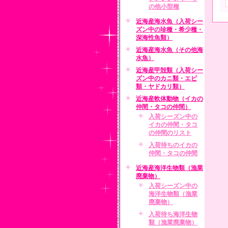
の他小型種
近海産海水魚（入荷シー
ズン中の珍種・希少種・
深海性魚類）
近海産海水魚（その他海
水魚）
近海産甲殻類（入荷シー
ズン中のカニ類・エビ
類・ヤドカリ類）
近海産軟体動物（イカの
仲間・タコの仲間）
入荷シーズン中の
イカの仲間・タコ
の仲間のリスト
入荷待ちのイカの
仲間・タコの仲間
近海産海洋生物類（漁業
廃棄物）
入荷シーズン中の
海洋生物類（漁業
廃棄物）
入荷待ち海洋生物
類（漁業廃棄物）