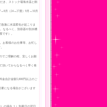
ただき、ストック場海水温と飼
→8月（24→27度）9月→10月
で急激に水温変化が起こりま
す。なるべく、別容器や別水槽
度です）。
す。お客様のお仕事等、お忙し
す。
すのでご理解の程、宜しくお願
て頂いてからなるべく早く発
合計金額5,800円以上のご
必要になる場合がございます
）の場合 １）到着日の翌日