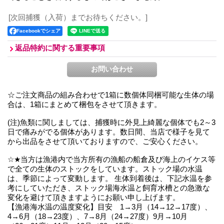
[次回捕獲（入荷）までお待ちください。]
Facebookでシェア
返品特約に関する重要事項
☆ご注文商品の組み合わせで1箱に数個体同梱可能な生体の場
合は、1箱にまとめて梱包をさせて頂きます。
(注)魚類に関しましては、捕獲時に外見上綺麗な個体でも2～3
日で痛みがでる個体があります。数日間、当店で様子を見て
から出品をさせて頂いておりますので、ご安心ください。
☆★当方は漁港内で当方所有の漁船の船倉及び海上のイケス等
で全ての生体のストックをしています。ストック場の水温
は、季節によって変動します。 生体到着後は、下記水温を参
考にしていただき、ストック場海水温と飼育水槽との急激な
変化を避けて頂きますようにお願い申し上げます。
【漁港海水温の温度変化】目安 1→3月（14→12→17度）、
4→6月（18→23度）、7→8月（24→27度）9月→10月