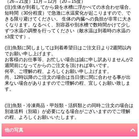
（26→21度）11月→12月（20→15度）
(注)生体が到着してから袋を水槽に浮かべての水合わせ場合、
短時間（30分程度）で急激に水温変化が起こりますので、で
きる限り避けてください。 生体の内臓への負担が非常に大き
くなります。なるべく、別容器や別水槽で数時間かけて少し
ずつ水温の調整を行ってください（敵水温は到着時の水温の
±3度です）。
(注)魚類に関しましては到着希望日はご注文日より2週間以内
でお願い申し上げます。
お客様のお仕事等、お忙しい場合は誠に申し訳ありませんが2
週間前になってからのご注文を頂ければ幸いです。
何卒、ご理解の程、よろしくお願い申し上げます。
尚、12時以降のご注文の場合は当日便に間に合わせる事が出
来ない場合がありますのでご理解の程、宜しくお願い致しま
す。
(注)魚類・冷凍商品・甲殻類・活餌類との同時ご注文の場合は
別途送料（別箱）が必要になる場合がございますのでご理解
の程、よろしくお願いいたします。
他の写真