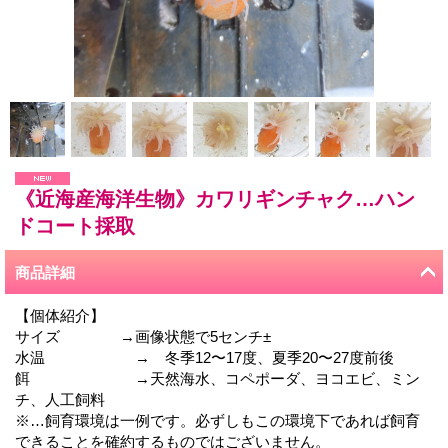
《近海産海洋生物》カワリギンチャク…ハン
ドコート採取
商品詳細
【個体紹介】
サイズ →画像状態で5センチ±
水温 → 冬季12〜17度、夏季20〜27度前後
餌 →天然海水、コペポーダ、ヨコエビ、ミン
チ、人工飼料
※…飼育環境は一例です。必ずしもこの環境下であれば飼育
できることを確約するものではございません。